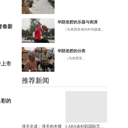
华阴老腔的乐器与表演
青春新
（马来西亚海内外传媒集...
华阴老腔的分类
（马来西亚...
饼上市
推荐新闻
出彩的
潼关非遗：潼关肉夹馍
LABA洛杉矶国际艺术节入围名单放榜 中国艺术家黄建南高居榜首