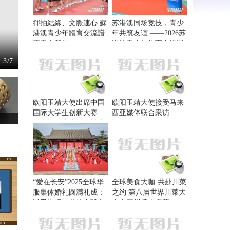
揮拍結緣、文脈連心 蘇
苏港澳同场竞技，青少
港澳青少年體育交流譜
年共筑友谊 ——2026苏
寫青春新篇
港澳青少年体育交流训
练营在南京开营
4
/7
欧阳玉靖大使出席中国
欧阳玉靖大使接受马来
国际大学生创新大赛
西亚媒体联合采访
（2026）东南亚区域赛
暨中马青年创新大赛颁
奖典礼
“爱在长安”2025全球华
全球美食大咖·共赴川菜
服集体婚礼圆满礼成：
之约 第八届世界川菜大
以爱为桥，共筑全球文
会在四川乐山启幕
化交流新纽带