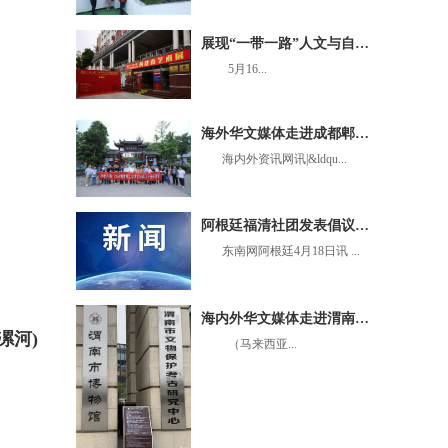
展现“一带一路”人文与自然之美 黄建南艺术展在北京揭幕
5月16...
海外华文媒体走进成都郫都：“来到这里就不想离开”
海内外资讯网讯|&ldqu...
阿根廷福清社团发表倡议书 呼吁向遇难同胞家属献爱心
东南网阿根廷4月18日讯 ...
海内外华文媒体走进渭南市博物馆
漯河)
（马来西亚...