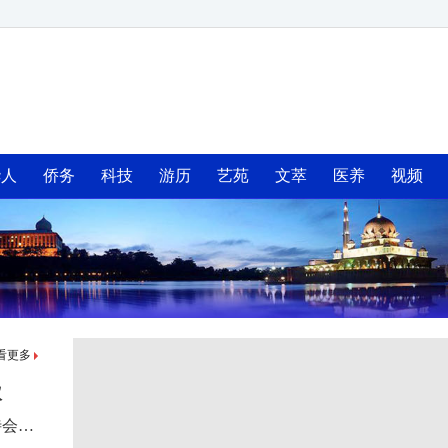
华人
侨务
科技
游历
艺苑
文萃
医养
视频
看更多
议
中华人民共和国驻马来西亚大使馆丙午马年新春招待会在吉隆坡隆重举办，续炳义应邀出席