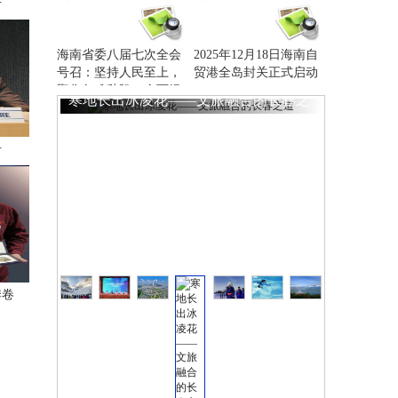
号
海南省委八届七次全会
2025年12月18日海南自
号召：坚持人民至上，
贸港全岛封关正式启动
聚焦急难愁盼，全面提
寒地长出冰凌花——文旅融合的长春之
高民生保障水平，不断
增强群众在自由贸易港
道
建设中获得感幸福感安
号
全感
季卷