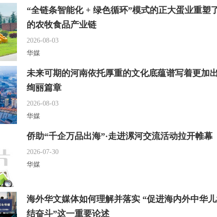
“全链条智能化 + 绿色循环”模式的正大蛋业重塑
的农牧食品产业链
2026-08-03
华媒
未来可期的河南依托厚重的文化底蕴谱写着更加
绚丽篇章
2026-08-03
华媒
侨助“千企万品出海”·走进漯河交流活动拉开帷幕
2026-07-30
华媒
海外华文媒体如何理解并落实 “促进海内外中华
结奋斗”这一重要论述