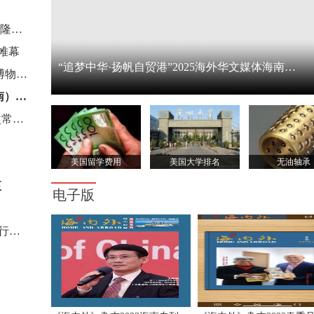
沙巴艺术学院庆祝新春联欢晚会暨“35"周年启动仪式隆重举办
帷幕
“追梦中华·扬帆自贸港”2025海外华文媒体海南采访行
人民日报第六届海外华文新媒体论坛（2025·广东珠海）
让文物“活”起来 让文化“火”出圈·2024中华饮食文化博物馆联盟年会在河北保定举行
对标一流、只争朝夕 高质量办好中国侨商投资（海南）大会
世界中餐业联合会七届四次理（监）事会暨七届六次常务理事会（扩大）会议在海南三亚召开
美国留学费用
美国大学排名
无油轴承
至
电子版
“追梦中华·品华夏文明” 2022 海外华文媒体山西采访行活动即将拉开帷幕