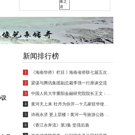
新闻排行榜
1
《海南华侨》栏目丨海南省侨联七届五次全委会议在海口召开 苏燕当选主席
2
梁谋与腾讯集团副总裁李强一行座谈交流
3
中国人民大学重阳金融研究院院长王文：海南自贸港是全球投资者共享中国发展红利的重要平台
协议
4
黄河天上来·牡丹为你开—十几家驻华使节与海外华文媒体参访菏泽牡丹园
5
诗画永济 更上层楼！黄河一号旅游公路·永济段
6
《香江永奔流》第3集 坚强后盾