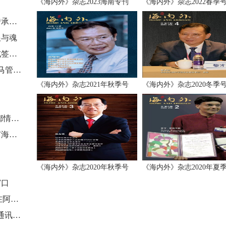
《海内外》杂志2023海南专刊
《海内外》杂志2022春季
小小的榨菜，如何成为涪陵发展的强大引擎和文化传承的鲜活载体
根与魂
国际华文媒体联盟与美國飛龍國際文化傳媒集團正式签订战略合作协议
庆祝中马建交 50 周年，探讨经贸合作新机遇——中马管理创新与合作发展论坛在吉隆坡举办
《海内外》杂志2021年秋季号
《海内外》杂志2020冬季
世界南安同鄉聯誼懇親大會召開 千餘海內外鄉親敘鄉情謀未來
第十五屆世界南安同鄉聯誼懇親大會理事會暨南安市海外聯誼會第六屆理事會就職典禮舉行
力
《海内外》杂志2020年秋季号
《海内外》杂志2020年夏
窗口
“追梦中华·大美新疆”2023海外华文媒体新疆采访行在阿克苏市启动
《海内外》杂志社被浙江侨音融媒体中心授予“海外通讯员联络站”