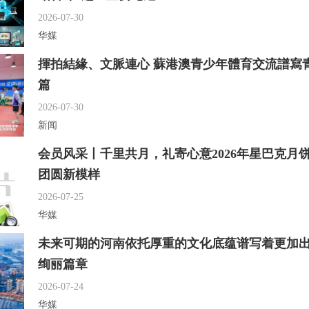
2026-07-30
华媒
揮拍結緣、文脈連心 蘇港澳青少年體育交流譜寫
篇
2026-07-30
新闻
会员风采丨千里共月，礼寄心意2026年星巴克月
团圆新模样
2026-07-25
华媒
未来可期的河南依托厚重的文化底蕴谱写着更加
绚丽篇章
2026-07-24
华媒