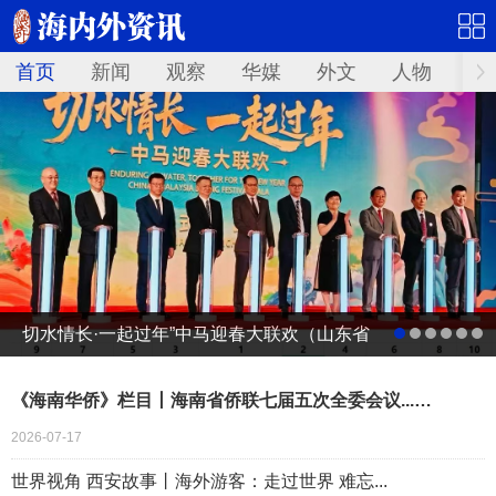
首页
新闻
观察
华媒
外文
人物
华
切水情长·一起过年”中马迎春大联欢（山东省
广电台春节联欢晚会马来西亚分会场）启动
《海南华侨》栏目丨海南省侨联七届五次全委会议...…
仪式
2026-07-17
世界视角 西安故事丨海外游客：走过世界 难忘...