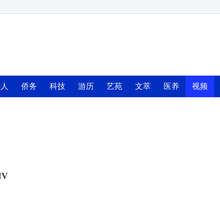
华人
侨务
科技
游历
艺苑
文萃
医养
视频
V