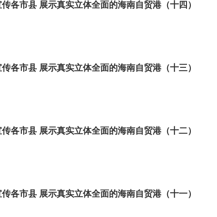
宣传各市县 展示真实立体全面的海南自贸港（十四）
宣传各市县 展示真实立体全面的海南自贸港（十三）
宣传各市县 展示真实立体全面的海南自贸港（十二）
宣传各市县 展示真实立体全面的海南自贸港（十一）