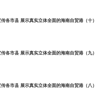
传各市县 展示真实立体全面的海南自贸港（十）
传各市县 展示真实立体全面的海南自贸港（九）
传各市县 展示真实立体全面的海南自贸港（八）