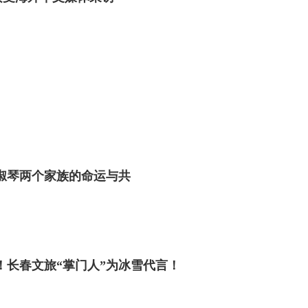
与夏淑琴两个家族的命运与共
”！长春文旅“掌门人”为冰雪代言！