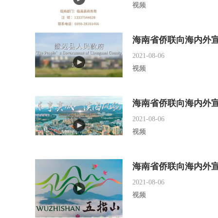
视频
海南省侨联向海内外宣
2021-08-06
视频
海南省侨联向海内外宣
2021-08-06
视频
海南省侨联向海内外宣
2021-08-06
视频