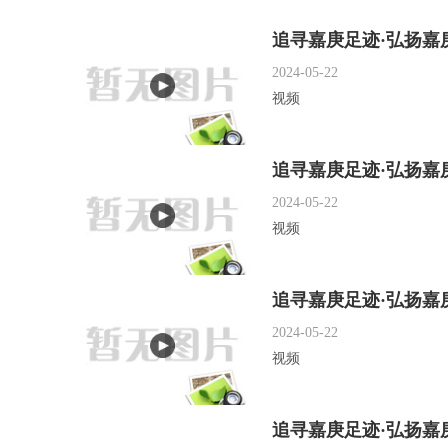
追寻嘉庚足迹·弘扬嘉庚
2024-05-22
视频
追寻嘉庚足迹·弘扬嘉庚
2024-05-22
视频
追寻嘉庚足迹·弘扬嘉庚
2024-05-22
视频
追寻嘉庚足迹·弘扬嘉