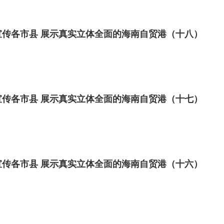
宣传各市县 展示真实立体全面的海南自贸港（十八）
宣传各市县 展示真实立体全面的海南自贸港（十七）
宣传各市县 展示真实立体全面的海南自贸港（十六）