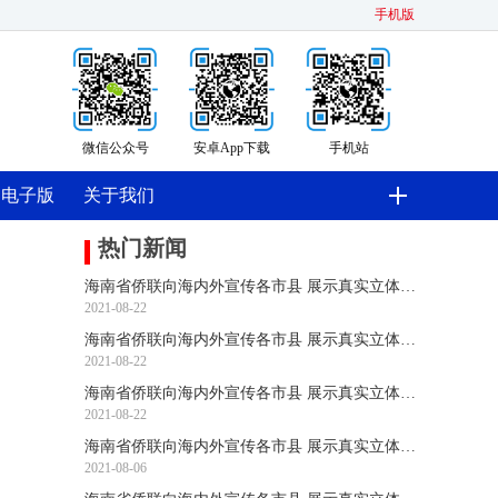
手机版
微信公众号
安卓App下载
手机站
电子版
关于我们
热门新闻
海南省侨联向海内外宣传各市县 展示真实立体全面的海南自贸港（十八）
2021-08-22
海南省侨联向海内外宣传各市县 展示真实立体全面的海南自贸港（十七）
2021-08-22
海南省侨联向海内外宣传各市县 展示真实立体全面的海南自贸港（十六）
2021-08-22
海南省侨联向海内外宣传各市县 展示真实立体全面的海南自贸港（十四）
2021-08-06