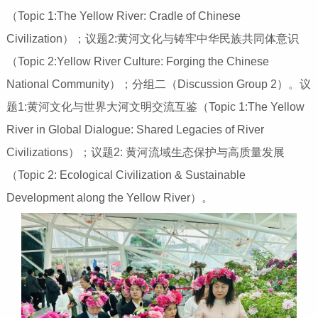
（Topic 1:The Yellow River: Cradle of Chinese
Civilization）；议题2:黄河文化与铸牢中华民族共同体意识
（Topic 2:Yellow River Culture: Forging the Chinese
National Community）；分组二（Discussion Group 2）。议
题1:黄河文化与世界大河文明交流互鉴（Topic 1:The Yellow
River in Global Dialogue: Shared Legacies of River
Civilizations）；议题2: 黄河流域生态保护与高质量发展
（Topic 2: Ecological Civilization & Sustainable
Development along the Yellow River）。