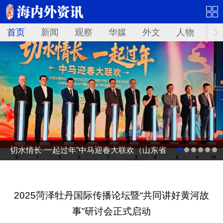
首页
新闻
观察
华媒
外文
人物
华
切水情长·一起过年”中马迎春大联欢（山东省
广电台春节联欢晚会马来西亚分会场）启动
仪式
2025菏泽牡丹国际传播论坛暨“共同讲好黄河故
事”研讨会正式启动