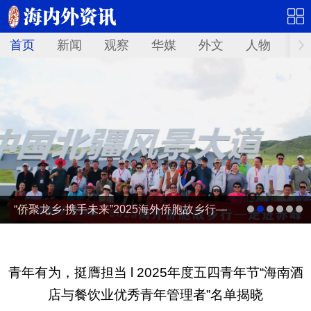
首页
新闻
观察
华媒
外文
人物
华
“侨聚龙乡·携手未来”2025海外侨胞故乡行—
走进赤峰
青年有为，挺膺担当 l 2025年度五四青年节“海南酒
店与餐饮业优秀青年管理者”名单揭晓