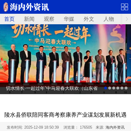
首页
新闻
观察
华媒
外文
人物
华
切水情长·一起过年”中马迎春大联欢（山东省
广电台春节联欢晚会马来西亚分会场）启动
仪式
陵水县侨联陪同客商考察康养产业谋划发展新机遇
发布时间:
2025-12-09 18:50:39
浏览量： 176505 来源:
海内外资讯