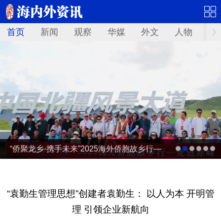
首页
新闻
观察
华媒
外文
人物
华
“侨聚龙乡·携手未来”2025海外侨胞故乡行—
走进赤峰
“袁勤生管理思想”创建者袁勤生： 以人为本 开明管
理 引领企业新航向