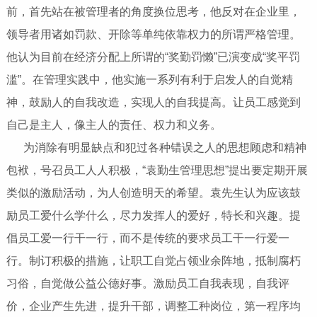
前，首先站在被管理者的角度换位思考，他反对在企业里，
领导者用诸如罚款、开除等单纯依靠权力的所谓严格管理。
他认为目前在经济分配上所谓的“奖勤罚懒”已演变成“奖平罚
滥”。在管理实践中，他实施一系列有利于启发人的自觉精
神，鼓励人的自我改造，实现人的自我提高。让员工感觉到
自己是主人，像主人的责任、权力和义务。
为消除有明显缺点和犯过各种错误之人的思想顾虑和精神
包袱，号召员工人人积极，“袁勤生管理思想”提出要定期开展
类似的激励活动，为人创造明天的希望。袁先生认为应该鼓
励员工爱什么学什么，尽力发挥人的爱好，特长和兴趣。提
倡员工爱一行干一行，而不是传统的要求员工干一行爱一
行。制订积极的措施，让职工自觉占领业余阵地，抵制腐朽
习俗，自觉做公益公德好事。激励员工自我表现，自我评
价，企业产生先进，提升干部，调整工种岗位，第一程序均