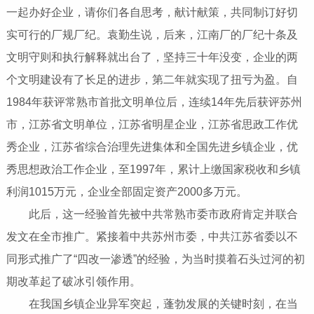
一起办好企业，请你们各自思考，献计献策，共同制订好切
实可行的厂规厂纪。袁勤生说，后来，江南厂的厂纪十条及
文明守则和执行解释就出台了，坚持三十年没变，企业的两
个文明建设有了长足的进步，第二年就实现了扭亏为盈。自
1984年获评常熟市首批文明单位后，连续14年先后获评苏州
市，江苏省文明单位，江苏省明星企业，江苏省思政工作优
秀企业，江苏省综合治理先进集体和全国先进乡镇企业，优
秀思想政治工作企业，至1997年，累计上缴国家税收和乡镇
利润1015万元，企业全部固定资产2000多万元。
此后，这一经验首先被中共常熟市委市政府肯定并联合
发文在全市推广。紧接着中共苏州市委，中共江苏省委以不
同形式推广了“四改一渗透”的经验，为当时摸着石头过河的初
期改革起了破冰引领作用。
在我国乡镇企业异军突起，蓬勃发展的关键时刻，在当