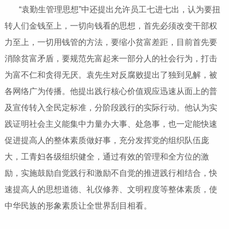
“袁勤生管理思想”中还提出允许员工七进七出，认为要扭
转人们金钱至上，一切向钱看的思想，首先必须改变干部权
力至上，一切用钱管的方法，要缩小贫富差距，目前首先要
消除贫富矛盾，要规范先富起来一部分人的社会行为，打击
为富不仁和贪得无厌。袁先生对反腐败提出了独到见解，被
各网络广为传播。他提出践行核心价值观应迅速从面上的普
及宣传转入全民定标准，分阶段践行的实际行动。他认为实
践证明社会主义能集中力量办大事、处急事，也一定能快速
促进提高人的整体素质做好事，充分发挥党的组织队伍庞
大，工青妇各级组织健全，通过有效的管理和全方位的激
励，实施鼓励自觉践行和激励不自觉的推进践行相结合，快
速提高人的思想道德、礼仪修养、文明程度等整体素质，使
中华民族的形象素质让全世界刮目相看。