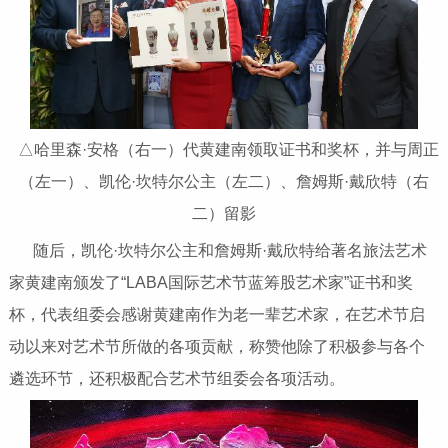
△哈里森·安格（右一）代黄建南领取证书和奖杯，并与周正
（左一）、凯伦·坎特尔公主（左二）、詹姆斯·戴欣特（右
二）留影
随后，凯伦·坎特尔公主和詹姆斯·戴欣特给著名旅法艺术
家黄建南颁发了“LABA国际艺术节蓝筹股艺术家”证书和奖
杯，代表组委会感谢黄建南作为老一辈艺术家，在艺术节启
动以来对艺术节所做的各项贡献，称赞他除了积极参与各个
遴选环节，还积极配合艺术节组委会各项活动。