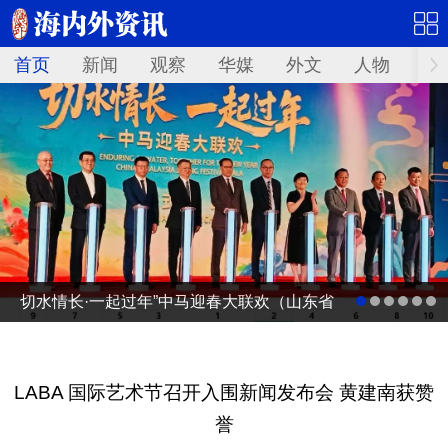
首页
新闻
观察
华媒
外文
人物
华
切水情长·一起过年”中马迎春大联欢（山东省
广电台春节联欢晚会马来西亚分会场）启动
仪式
LABA 国际艺术节召开入围新闻发布会 黄建南获赞
誉