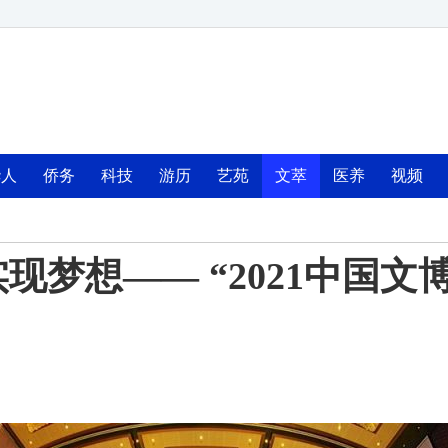
华人
侨务
科技
游历
艺苑
文萃
医养
视频
现梦想—— “2021中国文