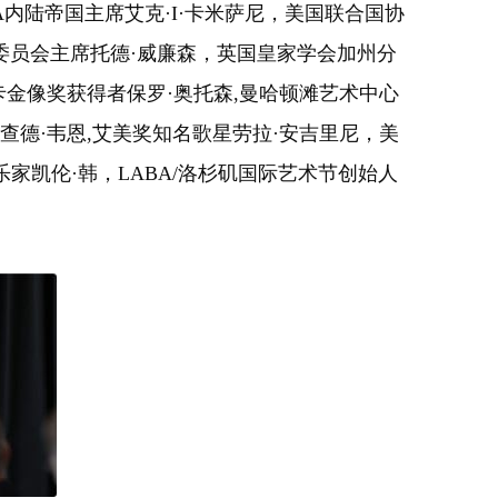
SA内陆帝国主席艾克·I·卡米萨尼，美国联合国协
术委员会主席托德·威廉森，英国皇家学会加州分
卡金像奖获得者保罗·奥托森,曼哈顿滩艺术中心
查德·韦恩,艾美奖知名歌星劳拉·安吉里尼，美
家凯伦·韩，LABA/洛杉矶国际艺术节创始人