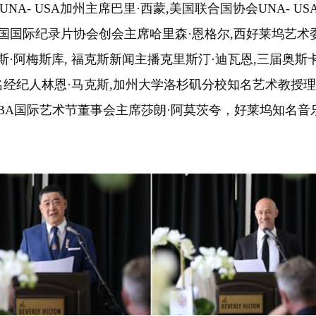
- USA加州主席巴里·西蒙,美国联合国协会UNA- U
托,美国国际纪录片协会创会主席哈里森·恩格尔,西好莱坞艺
·阿梅斯库, 福克斯新闻主播克里斯汀·迪瓦恩,三届奥斯
名经纪人林恩·马克斯,加州大学洛杉矶分校知名艺术教授理
A国际艺术节董事会主席莎朗·阿莫茨夸，好莱坞知名音乐