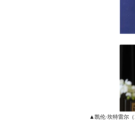
▲凯伦·坎特雷尔（Prin