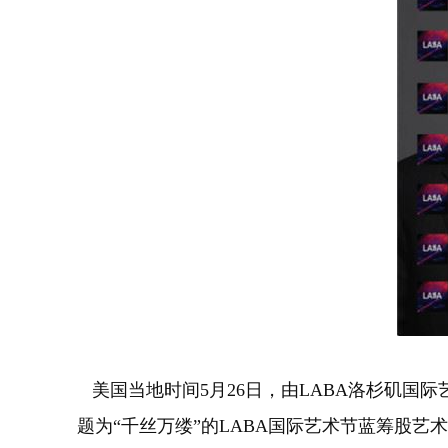
美国当地时间5月26日，由LABA洛杉矶国际
题为“千丝万缕”的LABA国际艺术节蓝筹股