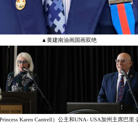
▲黄建南油画国画双绝
cess Karen Cantrell）公主和UNA- USA加州主席巴里·西蒙