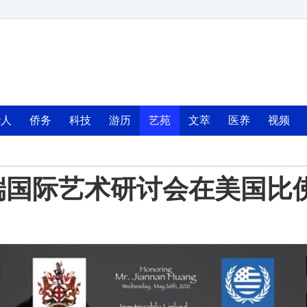
华人
侨务
科技
游历
艺苑
文萃
医养
视频
端国际艺术研讨会在美国比