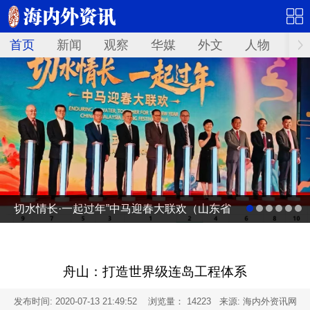
首页
新闻
观察
华媒
外文
人物
华
切水情长·一起过年”中马迎春大联欢（山东省
广电台春节联欢晚会马来西亚分会场）启动
仪式
舟山：打造世界级连岛工程体系
发布时间:
2020-07-13 21:49:52
浏览量： 14223 来源: 海内外资讯网