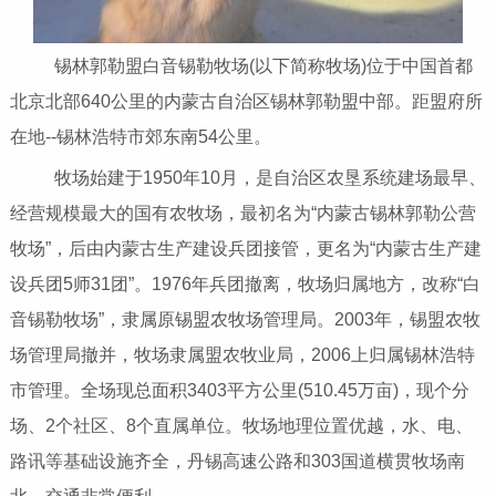
锡林郭勒盟白音锡勒牧场(以下简称牧场)位于中国首都
北京北部640公里的内蒙古自治区锡林郭勒盟中部。距盟府所
在地--锡林浩特市郊东南54公里。
牧场始建于1950年10月，是自治区农垦系统建场最早、
经营规模最大的国有农牧场，最初名为“内蒙古锡林郭勒公营
牧场”，后由内蒙古生产建设兵团接管，更名为“内蒙古生产建
设兵团5师31团”。1976年兵团撤离，牧场归属地方，改称“白
音锡勒牧场”，隶属原锡盟农牧场管理局。2003年，锡盟农牧
场管理局撤并，牧场隶属盟农牧业局，2006上归属锡林浩特
市管理。全场现总面积3403平方公里(510.45万亩)，现个分
场、2个社区、8个直属单位。牧场地理位置优越，水、电、
路讯等基础设施齐全，丹锡高速公路和303国道横贯牧场南