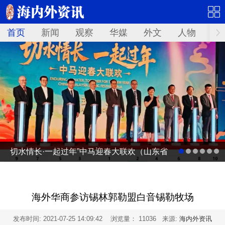
首页
新闻
观察
华媒
外文
人物
华
切水情长·一起过年”中马迎春大联欢（山东省
广电台春节联欢晚会马来西亚分会场）启动
仪式
海外华商参访锡林郭勒盟白音锡勒牧场
发布时间:
2021-07-25 14:09:42
浏览量： 11036 来源:
海内外资讯