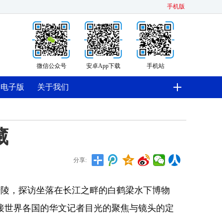
手机版
微信公众号
安卓App下载
手机站
电子版
关于我们
藏
分享:
聚涪陵，探访坐落在长江之畔的白鹤梁水下博物
接世界各国的华文记者目光的聚焦与镜头的定