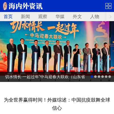
首页
新闻
观察
华媒
外文
人物
华
切水情长·一起过年”中马迎春大联欢（山东省
广电台春节联欢晚会马来西亚分会场）启动
仪式
为全世界赢得时间！外媒综述：中国抗疫鼓舞全球
信心