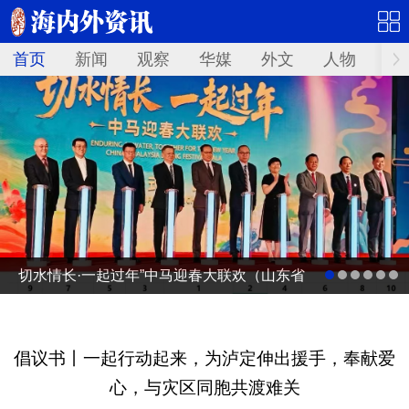
首页
新闻
观察
华媒
外文
人物
华
切水情长·一起过年”中马迎春大联欢（山东省
广电台春节联欢晚会马来西亚分会场）启动
仪式
倡议书丨一起行动起来，为泸定伸出援手，奉献爱
心，与灾区同胞共渡难关