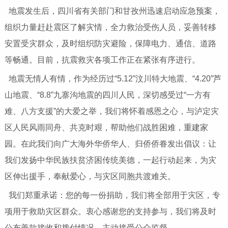
地震发生后，四川省有关部门和甘孜州迅速启动应急预案，
组织力量赶赴震区了解灾情，全力救治受伤人员，妥善转移
安置受灾群众，及时组织防灾避险，保障电力、通信、道路
等畅通。目前，抗震救灾各项工作正在紧张有序进行。
地震无情人有情，作为经历过“5.12”汶川特大地震、“4.20”芦
山地震、“8.8”九寨沟地震的四川人民，深切感受过“一方有
难、八方支援”的大爱之举，我们将怀着感恩之心，与泸定灾
区人民风雨同舟、共克时艰，帮助他们战胜困难，重建家
园。在此我们向广大海外华侨华人、归侨侨眷发出倡议：让
我们发扬中华民族扶贫济困传统美德，一起行动起来，为灾
区伸出援手，奉献爱心，与灾区同胞共渡难关。
我们郑重承诺：您的每一份捐助，我们将全部用于灾区，专
项用于救助灾区群众。衷心感谢您的支持参与，我们将及时
公布善款接收和拨付情况，主动接受公众监督。