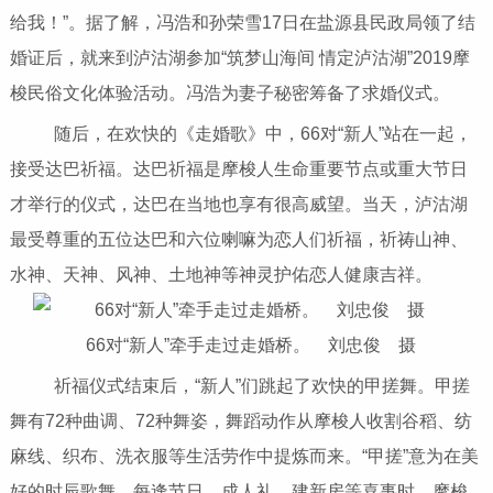
给我！”。据了解，冯浩和孙荣雪17日在盐源县民政局领了结
婚证后，就来到泸沽湖参加“筑梦山海间 情定泸沽湖”2019摩
梭民俗文化体验活动。冯浩为妻子秘密筹备了求婚仪式。
随后，在欢快的《走婚歌》中，66对“新人”站在一起，
接受达巴祈福。达巴祈福是摩梭人生命重要节点或重大节日
才举行的仪式，达巴在当地也享有很高威望。当天，泸沽湖
最受尊重的五位达巴和六位喇嘛为恋人们祈福，祈祷山神、
水神、天神、风神、土地神等神灵护佑恋人健康吉祥。
66对“新人”牵手走过走婚桥。 刘忠俊 摄
祈福仪式结束后，“新人”们跳起了欢快的甲搓舞。甲搓
舞有72种曲调、72种舞姿，舞蹈动作从摩梭人收割谷稻、纺
麻线、织布、洗衣服等生活劳作中提炼而来。“甲搓”意为在美
好的时辰歌舞，每逢节日、成人礼、建新房等喜事时，摩梭