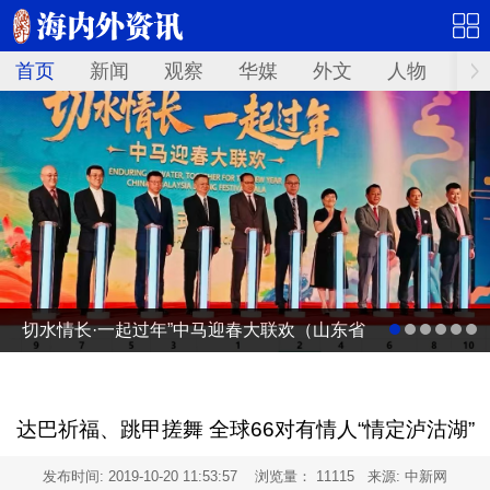
首页
新闻
观察
华媒
外文
人物
华
切水情长·一起过年”中马迎春大联欢（山东省
广电台春节联欢晚会马来西亚分会场）启动
仪式
达巴祈福、跳甲搓舞 全球66对有情人“情定泸沽湖”
发布时间:
2019-10-20 11:53:57
浏览量： 11115 来源: 中新网