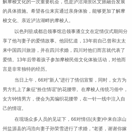
解摩梭文化的一次重要机会，也是泸沽湖景区文旅融合发展
的具体措施。希望各位来宾通过亲身体验，能够更加了解摩
梭文化、亲近泸沽湖畔的摩梭人。
以色列驻成都总领事馆总领事潘立文在定情仪式期间分
享了他与妻子的爱情故事。他回忆道，13年前自己曾和太太
来中国四川旅游，并在四川求婚，四川对他们而言就代表了
爱情。13年后带着孩子参加摩梭民俗文化体验活动，对他而
言是非常独特的经历。
当日上午，66对“新人”进行了情侣宣誓，同时，女方为
男方扎上了象征“拴住情谊”的花腰带。在摩梭人传统习俗中，
女方钟情男方，便会为其编织花腰带，在一针一线中注入自
己的情谊。
在现场众多人员的见证下，66对情侣(夫妻)中来自凉山
州盐源县的冯浩向妻子孙荣雪进行了求婚，“老婆，谢谢你嫁