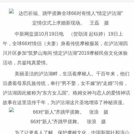
定情仪式上求婚新现场。 王磊 摄
中新网盐源10月19日电 （贺劭清 起钰婷）19日上
午，全球66对情侣（夫妻）身着传统摩梭服装，在泸沽湖四
川片区参加“筑梦山海间 情定泸沽湖”2019摩梭民俗文化体验
活动，共鉴纯真爱情。
美丽圣洁的泸沽湖畔，生活着摩梭人。千百年来，他们
沿袭着母系氏族传统，奉行“男不娶，女不嫁”的“走婚”习俗，
泸沽湖因此被称为“东方女儿国”。格姆女神与恋人的爱情神话
故事在这里流传千年，为泸沽湖这片圣地增添了神秘浪漫。
66对“新人”齐跳甲搓舞。 张浪 摄
为了让更多人了解、保护摩梭文化，中国新闻社和凉山